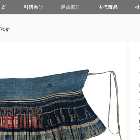
科
民
古
研
族
代
教
服
藏
学
饰
品
百褶裙