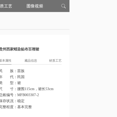
材
图
质
像
工
视
艺
频
贵州西家蜡染贴布百褶裙
基本属性
藏品信息
材质工艺
民 族：
苗族
年 代：
民国
类 型：
裙
尺 寸：
腰围115cm，裙长53cm
总账编号：
MFB003307-2
保存状况：
稳定
完整程度：
基本完整