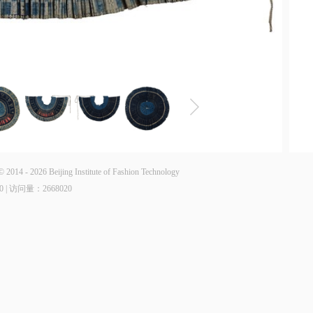
6 Beijing Institute of Fashion Technology
0 | 访问量：
2668020