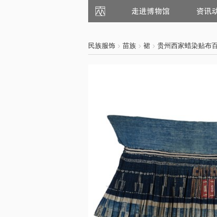
走
资
进
讯
博
动
物
态
馆
民族服饰
苗族
裙
贵州西家蜡染贴布