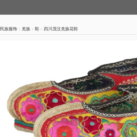
民族服饰
羌族
鞋
四川茂汶羌族花鞋