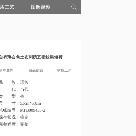
材
图
质
像
工
视
艺
频
白裤瑶白色土布刺绣五指纹男短裤
基本属性
藏品信息
材质工艺
民 族：
瑶族
年 代：
当代
类 型：
裤
尺 寸：
53cm*68cm
总账编号：
MFB009433-2
保存状况：
稳定
完整程度：
完整