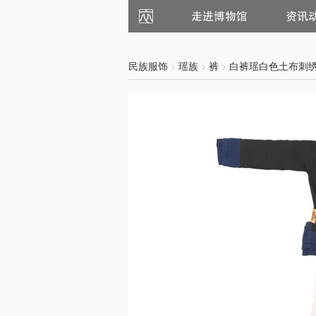
走
资
进
讯
博
动
物
态
馆
民族服饰
瑶族
裤
白裤瑶白色土布刺