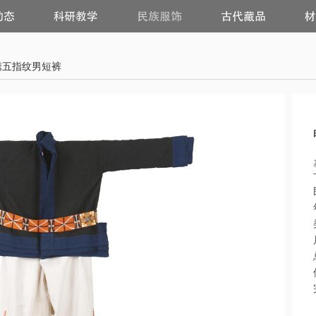
科
民
古
研
族
代
教
服
藏
学
饰
品
绣五指纹男短裤