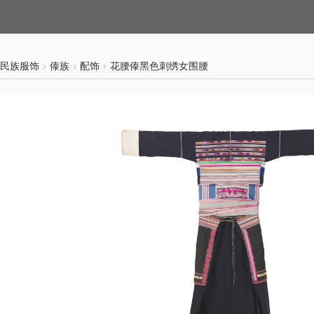
民族服饰
傣族
配饰
花腰傣黑色刺绣女围腰