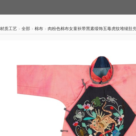
材质工艺
全部
棉布
肉粉色棉布女童袄带黑素缎饰五毒虎纹堆绫肚