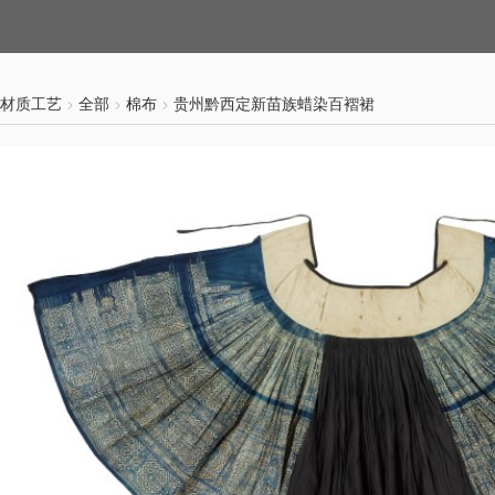
材质工艺
全部
棉布
贵州黔西定新苗族蜡染百褶裙