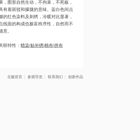
果，图形自然生动，不拘束，不死板，
具有着斑驳和朦胧的意味。蓝白色间点
缀的红色染料及刺绣，冷暖对比显著，
点线面的构成也极富秩序性，自然而不
随意。
关联特性：
蜡染
|
贴补绣
|
棉布
|
拼布
整理人： 胡诵惟
北服首页
|
参观导览
|
联系我们
|
创新作品