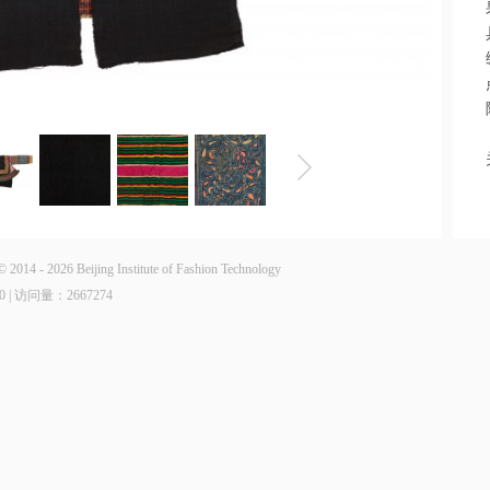
6 Beijing Institute of Fashion Technology
0 | 访问量：
2667274