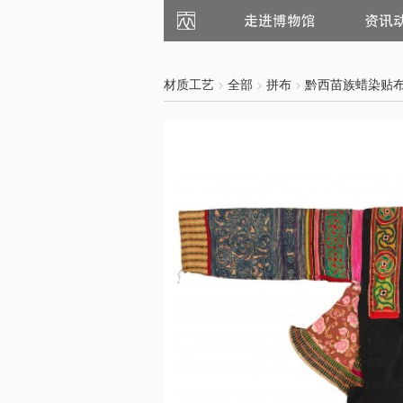
走
资
进
讯
博
动
物
态
馆
材质工艺
全部
拼布
黔西苗族蜡染贴