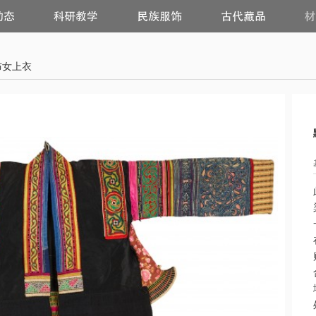
科
民
古
研
族
代
教
服
藏
学
饰
品
布女上衣