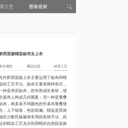
材
图
质
像
工
视
艺
频
黔西苗族蜡染贴布女上衣
基本属性
藏品信息
材质工艺
此件黔西苗族上衣主要运用了贴布和蜡
染的工艺手法。贴布主要有两种形式，
一种是单层贴布，把布剪成长条状，缝
在底布上构成几何图案；另一种是重叠
贴布，将多条不同颜色的长条布重叠缝
合，上下错落，色彩斑斓。蜡染是西南
地区少数民族服饰常用的装饰手法，此
处的蜡染工艺充分利用蜡的自然防染效