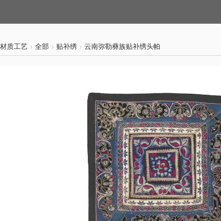
材质工艺
全部
贴补绣
云南弥勒彝族贴补绣头帕