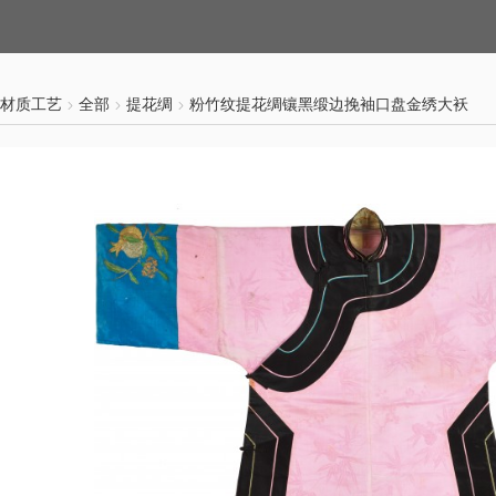
材质工艺
全部
提花绸
粉竹纹提花绸镶黑缎边挽袖口盘金绣大袄