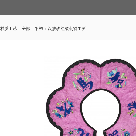
材质工艺
全部
平绣
汉族玫红缎刺绣围涎