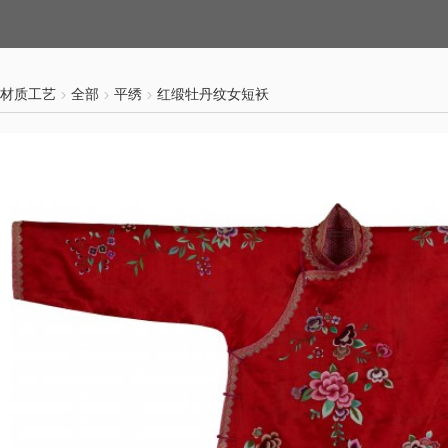
材质工艺
全部
平绣
红缎牡丹纹女短袄