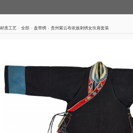
材质工艺
全部
盘带绣
贵州紫云布依族刺绣女坎肩套装