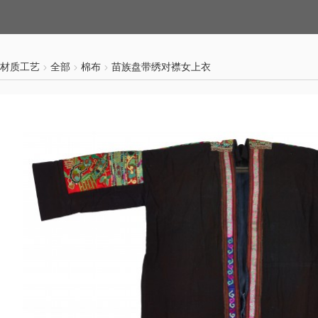
材质工艺
全部
棉布
苗族盘带绣对襟女上衣