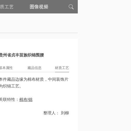
材
图
质
像
工
视
艺
频
贵州省贞丰苗族织锦围腰
基本属性
藏品信息
材质工艺
本件藏品边缘为棉布材质，中间装饰片
为织锦工艺。
关联特性：
棉布
|
锦
整理人： 刘柳