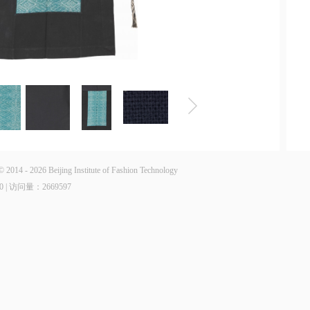
6 Beijing Institute of Fashion Technology
0 | 访问量：
2669597