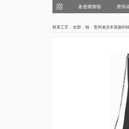
走
资
进
讯
博
动
物
态
馆
材质工艺
全部
锦
贵州省贞丰苗族织