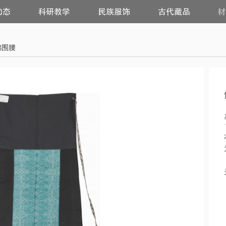
科
民
古
研
族
代
教
服
藏
学
饰
品
锦围腰