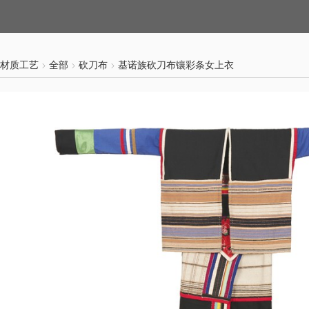
材质工艺
全部
砍刀布
基诺族砍刀布镶彩条女上衣