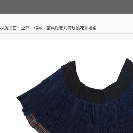
材质工艺
全部
棉布
苗族靛蓝几何纹挑花百褶裙