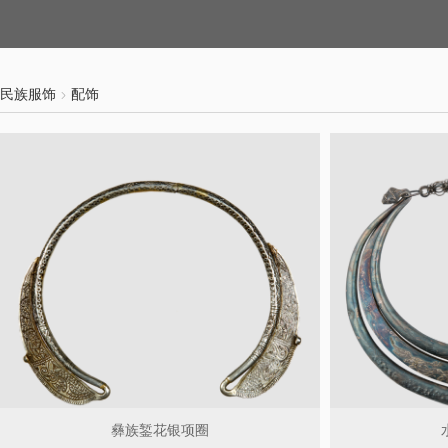
民族服饰
配饰
彝族錾花银项圈