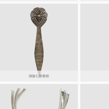
侗族匕形银钗