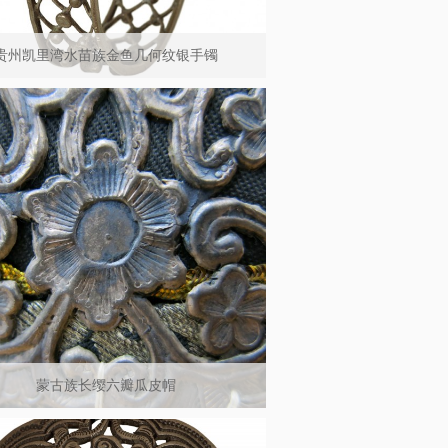
贵州凯里湾水苗族金鱼几何纹银手镯
蒙古族长缨六瓣瓜皮帽