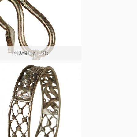
蛇形银耳坠（1对）