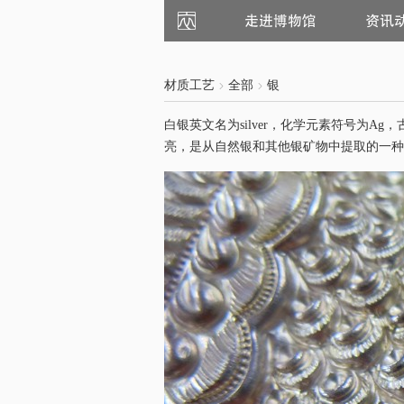
走
资
进
讯
博
动
物
态
馆
材质工艺
全部
银
白银英文名为silver，化学元素符号为
亮，是从自然银和其他银矿物中提取的一种银