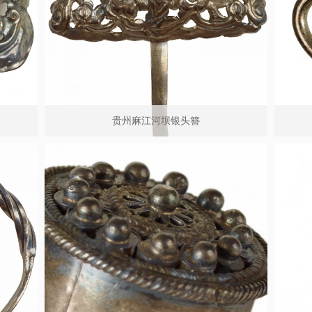
贵州麻江河坝银头簪