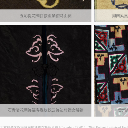
五彩提花绸拼接鱼鳞褶马面裙
湖南凤凰
石青暗花绸饰福寿蝶纹挖云饰边对襟女绵褂
贵州
北京服装学院民族服饰博物馆版权所有 | Copyright © 2014 - 2026 Beijing Institute of Fashio