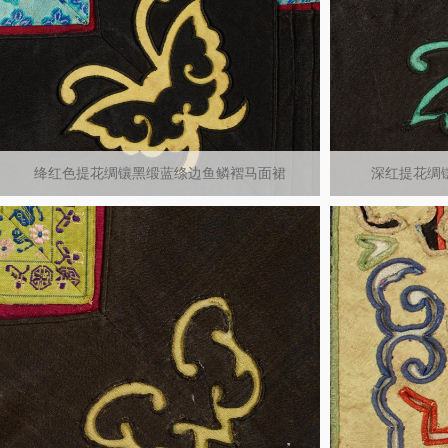
绛红色提花绸镶黑缎蓝绦边鱼鳞褶马面裙
深红提花绸