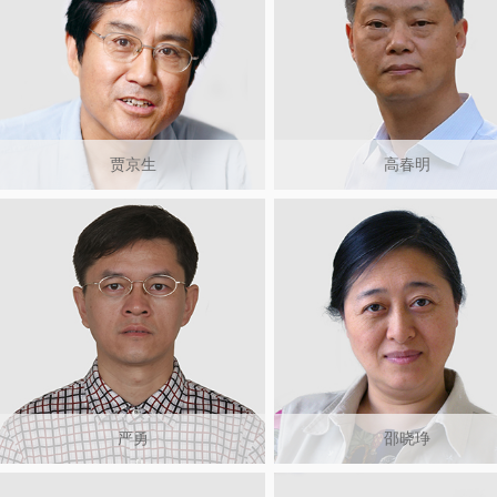
贾京生
高春明
严勇
邵晓琤